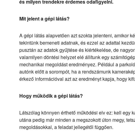
és milyen trendekre érdemes odafigyelni.
Mit jelent a gépi látás?
A gépi látás alapvetően azt szokta jelenteni, amikor ké
tekintünk bemeneti adatnak, és ezzel az adattal kezdü
pusztán az adatok gyűjtése és kiértékelése, de nagy
valamilyen döntési helyzet elé állítunk egy számítógé
mechanikai megoldást eredményez. Például a parkolóh
autónk előtt a sorompót, ha a rendszámunk kamerakép
érkező információval azt az eredményt kapja, hogy kifi
Hogy működik a gépi látás?
Látszólag könnyen érthető működési elv ez: kell egy 
utána pedig már minden a megszokott úton megy, tets
megoldásokkal, a feladat jellegétől függően.