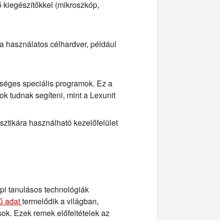
 kiegészítőkkel (mikroszkóp,
ra használatos célhardver, például
kséges speciális programok. Ez a
ok tudnak segíteni, mint a Lexunit
sztikára használható kezelőfelület
pi tanulásos technológiák
ű adat
termelődik a világban,
k. Ezek remek előfeltételek az