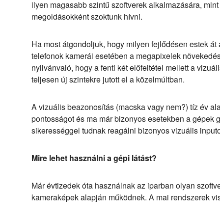
ilyen magasabb szintű szoftverek alkalmazására, mint 
megoldásokként szoktunk hívni.
Ha most átgondoljuk, hogy milyen fejlődésen estek át
telefonok kamerái esetében a megapixelek növekedésé
nyilvánvaló, hogy a fenti két előfeltétel mellett a vizuá
teljesen új szintekre jutott el a közelmúltban.
A vizuális beazonosítás (macska vagy nem?) tíz év alat
pontosságot és ma már bizonyos esetekben a gépek 
sikerességgel tudnak reagálni bizonyos vizuális input
Mire lehet használni a gépi látást?
Már évtizedek óta használnak az iparban olyan szoft
kameraképek alapján működnek. A mai rendszerek visz