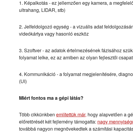
1. Képalkotás - ez jellemzően egy kamera, a megfelelő
ultrahang, LIDAR, stb)
2. Jelfeldolgozó egység - a vizuális adat feldolgozásá
videókártya vagy hasonló eszköz
3. Szoftver - az adatok értelmezésének fázisához szü
folyamat lelke, ez az amiben az olyan fejlesztői csapat
4. Kommunikáció - a folyamat megjelenítésére, diagno
(UI)
Miért fontos ma a gépi látás?
Több cikkünkben
említettük már,
hogy alapvetően a gé
előretörését két fejlemény támogatta:
nagy mennyiség
továbbá nagyon megnövekedtek a számítási kapacitáso