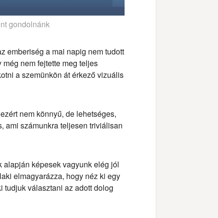
mint gondolnánk
z emberiség a mai napig nem tudott
y még nem fejtette meg teljes
tni a szemünkön át érkező vizuális
 ezért nem könnyű, de lehetséges,
s, ami számunkra teljesen triviálisan
k alapján képesek vagyunk elég jól
alaki elmagyarázza, hogy néz ki egy
 tudjuk választani az adott dolog