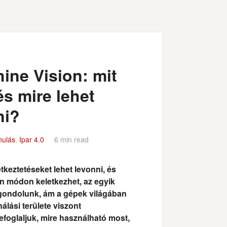
ine Vision: mit
és mire lehet
ni?
nulás
,
Ipar 4.0
6 min read
keztetéseket lehet levonni, és
n módon keletkezhet, az egyik
t gondolunk, ám a gépek világában
álási területe viszont
efoglaljuk, mire használható most,