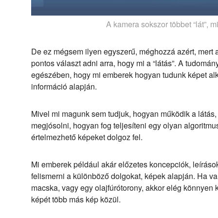
A kamera sokszor többet “lát”, 
De ez mégsem ilyen egyszerű, méghozzá azért, mert a
pontos választ adni arra, hogy mi a “látás”. A tudomán
egészében, hogy mi emberek hogyan tudunk képet alko
információ alapján.
Mivel mi magunk sem tudjuk, hogyan működik a látás,
megjósolni, hogyan fog teljesíteni egy olyan algoritmu
értelmezhető képeket dolgoz fel.
Mi emberek például akár előzetes koncepciók, leíráso
felismerni a különböző dolgokat, képek alapján. Ha v
macska, vagy egy olajfúrótorony, akkor elég könnyen ki
képét több más kép közül.