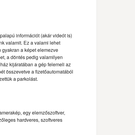
palapú információt (akár videót is)
nk valamit. Ez a valami lehet
on gyakran a képet elemezve
pet, a döntés pedig valamilyen
áz kijáratában a gép felemeli az
ét összevetve a fizetőautomatából
zettük a parkolást.
kamerakép, egy elemzőszoftver,
zőleges hardveres, szoftveres