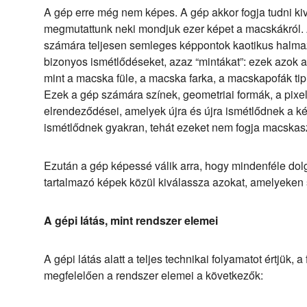
A gép erre még nem képes. A gép akkor fogja tudni kiv
megmutattunk neki mondjuk ezer képet a macskákról. A
számára teljesen semleges képpontok kaotikus halma
bizonyos ismétlődéseket, azaz “mintákat”: ezek azok a
mint a macska füle, a macska farka, a macskapofák tipi
Ezek a gép számára színek, geometriai formák, a pixel
elrendeződései, amelyek újra és újra ismétlődnek a
ismétlődnek gyakran, tehát ezeket nem fogja macskas
Ezután a gép képessé válik arra, hogy mindenféle dolgo
tartalmazó képek közül kiválassza azokat, amelyeken 
A gépi látás, mint rendszer elemei
A gépi látás alatt a teljes technikai folyamatot értjük, 
megfelelően a rendszer elemei a következők: