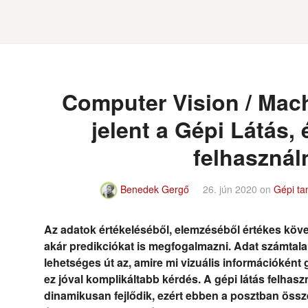
Computer Vision / Mach
jelent a Gépi Látás, 
felhasznál
Benedek Gergő
26. jún 2020
on
Gépi ta
Az adatok értékeléséből, elemzéséből értékes követ
akár predikciókat is megfogalmazni. Adat számtala
lehetséges út az, amire mi vizuális információkén
ez jóval komplikáltabb kérdés. A gépi látás felhaszn
dinamikusan fejlődik, ezért ebben a posztban össz