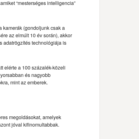
amiket “mesterséges intelligencia”
 a kamerák (gondoljunk csak a
re az elmúlt 10 év során), akkor
lis adatrögzítés technológiája is
t elérte a 100 százalék-közeli
gyorsabban és nagyobb
okra, mint az emberek.
veres megoldásokat, amelyek
ont jóval kifinomultabbak.